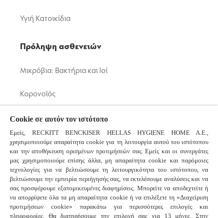
Υγιή Κατοικίδια
Πρόληψη ασθενειών
Μικρόβια: Βακτήρια και Ιοί
Κορονοϊός
Κοινό Κρυολόγημα και Γρίπη
Cookie σε αυτόν τον ιστότοπο
Εμείς, RECKITT BENCKISER HELLAS HYGIENE HOME A.E.,
χρησιμοποιούμε απαραίτητα cookie για τη λειτουργία αυτού του ιστότοπου
Συχνές ερωτήσεις
και την αποθήκευση ορισμένων προτιμήσεών σας. Εμείς και οι συνεργάτες
μας χρησιμοποιούμε επίσης άλλα, μη απαραίτητα cookie και παρόμοιες
τεχνολογίες για να βελτιώσουμε τη λειτουργικότητα του ιστότοπου, να
βελτιώσουμε την εμπειρία περιήγησής σας, να εκτελέσουμε αναλύσεις και να
Συνδεθείτε μαζί μας
σας προσφέρουμε εξατομικευμένες διαφημίσεις. Μπορείτε να αποδεχτείτε ή
να απορρίψετε όλα τα μη απαραίτητα cookie ή να επιλέξετε τη «Διαχείριση
προτιμήσεων cookie» παρακάτω για περισσότερες επιλογές και
πληροφορίες. Θα διατηρήσουμε την επιλογή σας για 13 μήνες. Στην