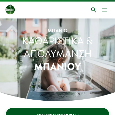
ΜΠΆΝΙΟ
ΚΑΘΑΡΙΣΤΙΚΆ &
ΑΠΟΛΎΜΑΝΣΗ
ΜΠΆΝΙΟΥ
Καθαριστικά Επιφανειών
Μπάνιο