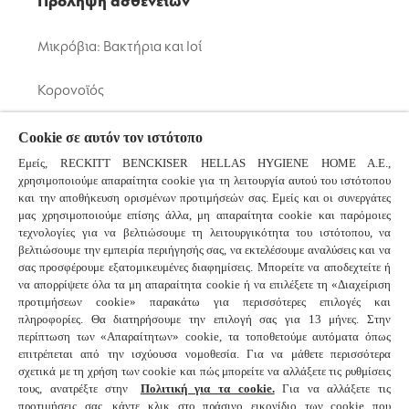
Πρόληψη ασθενειών
Μικρόβια: Βακτήρια και Ιοί
Κορονοϊός
Κοινό Κρυολόγημα και Γρίπη
Cookie σε αυτόν τον ιστότοπο
Εμείς, RECKITT BENCKISER HELLAS HYGIENE HOME A.E.,
χρησιμοποιούμε απαραίτητα cookie για τη λειτουργία αυτού του ιστότοπου
Συχνές ερωτήσεις
και την αποθήκευση ορισμένων προτιμήσεών σας. Εμείς και οι συνεργάτες
μας χρησιμοποιούμε επίσης άλλα, μη απαραίτητα cookie και παρόμοιες
τεχνολογίες για να βελτιώσουμε τη λειτουργικότητα του ιστότοπου, να
βελτιώσουμε την εμπειρία περιήγησής σας, να εκτελέσουμε αναλύσεις και να
Συνδεθείτε μαζί μας
σας προσφέρουμε εξατομικευμένες διαφημίσεις. Μπορείτε να αποδεχτείτε ή
να απορρίψετε όλα τα μη απαραίτητα cookie ή να επιλέξετε τη «Διαχείριση
προτιμήσεων cookie» παρακάτω για περισσότερες επιλογές και
πληροφορίες. Θα διατηρήσουμε την επιλογή σας για 13 μήνες. Στην
© 2025 Reckitt Benckiser - All Rights Reserved
περίπτωση των «Απαραίτητων» cookie, τα τοποθετούμε αυτόματα όπως
επιτρέπεται από την ισχύουσα νομοθεσία. Για να μάθετε περισσότερα
σχετικά με τη χρήση των cookie και πώς μπορείτε να αλλάξετε τις ρυθμίσεις
Επικοινωνήστε μαζί μας
τους, ανατρέξτε στην
Πολιτική για τα cookie.
Για να αλλάξετε τις
προτιμήσεις σας, κάντε κλικ στο πράσινο εικονίδιο των cookie που