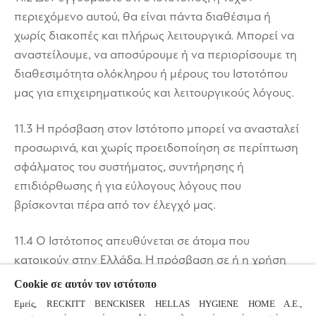
περιεχόμενο αυτού, θα είναι πάντα διαθέσιμα ή
χωρίς διακοπές και πλήρως λειτουργικά. Μπορεί να
αναστείλουμε, να αποσύρουμε ή να περιορίσουμε τη
διαθεσιμότητα ολόκληρου ή μέρους του Ιστοτόπου
μας για επιχειρηματικούς και λειτουργικούς λόγους.
11.3 Η πρόσβαση στον Ιστότοπο μπορεί να ανασταλεί
προσωρινά, και χωρίς προειδοποίηση σε περίπτωση
σφάλματος του συστήματος, συντήρησης ή
επιδιόρθωσης ή για εύλογους λόγους που
βρίσκονται πέρα από τον έλεγχό μας.
11.4 Ο Ιστότοπος απευθύνεται σε άτομα που
κατοικούν στην Ελλάδα. Η πρόσβαση σε ή η χρήση
του Ιστοτόπου (συμπεριλαμβανομένου του
Cookie σε αυτόν τον ιστότοπο
περιεχομένου του, τυχόν λειτουργιών ή παροχών
Εμείς, RECKITT BENCKISER HELLAS HYGIENE HOME A.E.,