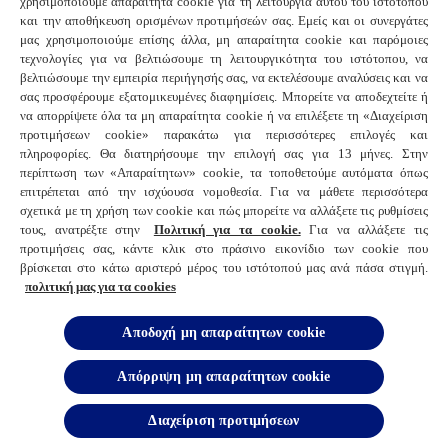
που διατίθενται μέσω αυτού ή πληροφοριών που
χρησιμοποιούμε απαραίτητα cookie για τη λειτουργία αυτού του ιστότοπου
και την αποθήκευση ορισμένων προτιμήσεών σας. Εμείς και οι συνεργάτες
εμπεριέχονται σε αυτόν) μπορεί να απαγορεύεται
μας χρησιμοποιούμε επίσης άλλα, μη απαραίτητα cookie και παρόμοιες
από τον νόμο σε ορισμένες χώρες ή δικαιοδοσίες.
τεχνολογίες για να βελτιώσουμε τη λειτουργικότητα του ιστότοπου, να
βελτιώσουμε την εμπειρία περιήγησής σας, να εκτελέσουμε αναλύσεις και να
Είστε υπεύθυνοι να συμμορφώνεστε με όλους τους
σας προσφέρουμε εξατομικευμένες διαφημίσεις. Μπορείτε να αποδεχτείτε ή
ισχύοντες νόμους και κανονισμούς της χώρας από
να απορρίψετε όλα τα μη απαραίτητα cookie ή να επιλέξετε τη «Διαχείριση
την οποία έχετε πρόσβαση ή κάνετε χρήση του
προτιμήσεων cookie» παρακάτω για περισσότερες επιλογές και
πληροφορίες. Θα διατηρήσουμε την επιλογή σας για 13 μήνες. Στην
Ιστοτόπου. Δεν παρέχουμε καμιά εγγύηση ότι ο
περίπτωση των «Απαραίτητων» cookie, τα τοποθετούμε αυτόματα όπως
Ιστότοπος (συμπεριλαμβανομένου του Περιεχομένου
επιτρέπεται από την ισχύουσα νομοθεσία. Για να μάθετε περισσότερα
σχετικά με τη χρήση των cookie και πώς μπορείτε να αλλάξετε τις ρυθμίσεις
του, τυχόν λειτουργιών ή παροχών που διατίθενται
τους, ανατρέξτε στην
Πολιτική για τα cookie.
Για να αλλάξετε τις
μέσω αυτού ή πληροφοριών που εμπεριέχονται σε
προτιμήσεις σας, κάντε κλικ στο πράσινο εικονίδιο των cookie που
βρίσκεται στο κάτω αριστερό μέρος του ιστότοπού μας ανά πάσα στιγμή.
αυτόν) είναι κατάλληλος για ή διαθέσιμος προς
πολιτική μας για τα cookies
χρήση εκτός Ελλάδος.
Αποδοχή μη απαραίτητων cookie
12. ΠΡΟΣΩΠΙΚΑ ΔΕΔΟΜΕΝΑ ΚΑΙ
Απόρριψη μη απαραίτητων cookie
ΠΡΟΣΤΑΣΙΑ ΑΠΟΡΡΗΤΟΥ
Διαχείριση προτιμήσεων
12.1 Δεσμευόμαστε να προστατεύουμε το απόρρητό