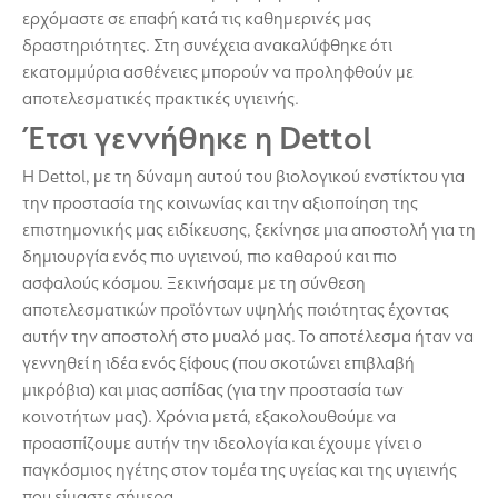
ερχόμαστε σε επαφή κατά τις καθημερινές μας
δραστηριότητες. Στη συνέχεια ανακαλύφθηκε ότι
εκατομμύρια ασθένειες μπορούν να προληφθούν με
αποτελεσματικές πρακτικές υγιεινής.
Έτσι γεννήθηκε η Dettol
Η Dettol, με τη δύναμη αυτού του βιολογικού ενστίκτου για
την προστασία της κοινωνίας και την αξιοποίηση της
επιστημονικής μας ειδίκευσης, ξεκίνησε μια αποστολή για τη
δημιουργία ενός πιο υγιεινού, πιο καθαρού και πιο
ασφαλούς κόσμου. Ξεκινήσαμε με τη σύνθεση
αποτελεσματικών προϊόντων υψηλής ποιότητας έχοντας
αυτήν την αποστολή στο μυαλό μας. Το αποτέλεσμα ήταν να
γεννηθεί η ιδέα ενός ξίφους (που σκοτώνει επιβλαβή
μικρόβια) και μιας ασπίδας (για την προστασία των
κοινοτήτων μας). Χρόνια μετά, εξακολουθούμε να
προασπίζουμε αυτήν την ιδεολογία και έχουμε γίνει ο
παγκόσμιος ηγέτης στον τομέα της υγείας και της υγιεινής
που είμαστε σήμερα.