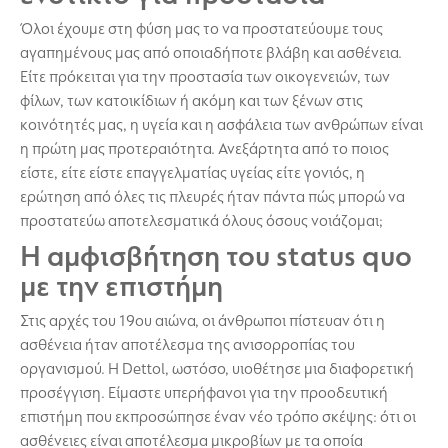
Όλοι έχουμε στη φύση μας το να προστατεύουμε τους
αγαπημένους μας από οποιαδήποτε βλάβη και ασθένεια.
Είτε πρόκειται για την προστασία των οικογενειών, των
φίλων, των κατοικίδιων ή ακόμη και των ξένων στις
κοινότητές μας, η υγεία και η ασφάλεια των ανθρώπων είναι
η πρώτη μας προτεραιότητα. Ανεξάρτητα από το ποιος
είστε, είτε είστε επαγγελματίας υγείας είτε γονιός, η
ερώτηση από όλες τις πλευρές ήταν πάντα πώς μπορώ να
προστατεύω αποτελεσματικά όλους όσους νοιάζομαι;
Η αμφισβήτηση του status quo
με την επιστήμη
Στις αρχές του 19ου αιώνα, οι άνθρωποι πίστευαν ότι η
ασθένεια ήταν αποτέλεσμα της ανισορροπίας του
οργανισμού. Η Dettol, ωστόσο, υιοθέτησε μια διαφορετική
προσέγγιση. Είμαστε υπερήφανοι για την προοδευτική
επιστήμη που εκπροσώπησε έναν νέο τρόπο σκέψης: ότι οι
ασθένειες είναι αποτέλεσμα μικροβίων με τα οποία