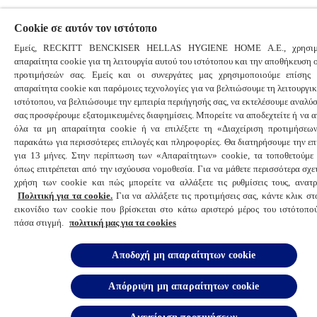
Cookie σε αυτόν τον ιστότοπο
Εμείς, RECKITT BENCKISER HELLAS HYGIENE HOME A.E., χρησιμ
απαραίτητα cookie για τη λειτουργία αυτού του ιστότοπου και την αποθήκευση
προτιμήσεών σας. Εμείς και οι συνεργάτες μας χρησιμοποιούμε επίσης
απαραίτητα cookie και παρόμοιες τεχνολογίες για να βελτιώσουμε τη λειτουργι
ιστότοπου, να βελτιώσουμε την εμπειρία περιήγησής σας, να εκτελέσουμε αναλύσ
σας προσφέρουμε εξατομικευμένες διαφημίσεις. Μπορείτε να αποδεχτείτε ή να 
όλα τα μη απαραίτητα cookie ή να επιλέξετε τη «Διαχείριση προτιμήσεω
παρακάτω για περισσότερες επιλογές και πληροφορίες. Θα διατηρήσουμε την επ
για 13 μήνες. Στην περίπτωση των «Απαραίτητων» cookie, τα τοποθετούμε
όπως επιτρέπεται από την ισχύουσα νομοθεσία. Για να μάθετε περισσότερα σχε
χρήση των cookie και πώς μπορείτε να αλλάξετε τις ρυθμίσεις τους, ανατρ
Πολιτική για τα cookie.
Για να αλλάξετε τις προτιμήσεις σας, κάντε κλικ σ
εικονίδιο των cookie που βρίσκεται στο κάτω αριστερό μέρος του ιστότοπο
πάσα στιγμή.
πολιτική μας για τα cookies
Αποδοχή μη απαραίτητων cookie
Απόρριψη μη απαραίτητων cookie