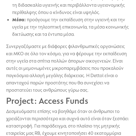
τη διδασκαλία υγιεινής και περιβάλλοντα υγειονομικής
περίθαλψης όπου ο κίνδυνος είναι υψηλός.
Μέσα:
προάγουμε την εκπαίδευση στην υγιεινή και την
υγεία με την τηλεοπτική επικοινωνία, τα μέσα κοινωνικής
δικτύωσης και τα έντυπα μέσα.
Συνεργαζόμαστε με διάφορες φιλανθρωπικές οργανώσεις
και ΜΚΟ σε όλο τον κόσμο, για να φέρουμε την εκπαίδευση
στην υγεία στα σπίτια πολλών άπορων οικογενειών. Είναι
αυτές οι μεμονωμένες μικροπαρεμβάσεις που προκαλούν
παγκόσμια αλλαγή μεγάλης διάρκειας. Η Dettol είναι ο
απανταχού παρών προστάτης που θα συνεχίσει να
προστατεύει τους ανθρώπους γύρω σας.
Project: Access Funds
Δεσμευόμαστε επίσης να βοηθάμε όταν οι άνθρωποι το
χρειάζονται περισσότερο και συχνά αυτό είναι όταν ξεσπάει
καταστροφή. Για παράδειγμα, στο πλαίσιο της μητρικής
εταιρείας μας RB, έχουμε κινητοποιήσει 40 εκατομμύρια