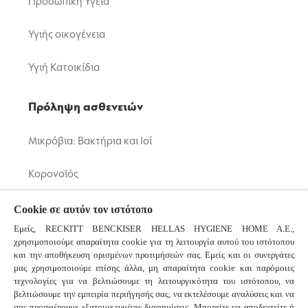
Προσωπική Υγεία
Υγιής οικογένεια
Υγιή Κατοικίδια
Πρόληψη ασθενειών
Μικρόβια: Βακτήρια και Ιοί
Κορονοϊός
Κοινό Κρυολόγημα και Γρίπη
Cookie σε αυτόν τον ιστότοπο
Εμείς, RECKITT BENCKISER HELLAS HYGIENE HOME A.E.,
χρησιμοποιούμε απαραίτητα cookie για τη λειτουργία αυτού του ιστότοπου
Συχνές ερωτήσεις
και την αποθήκευση ορισμένων προτιμήσεών σας. Εμείς και οι συνεργάτες
μας χρησιμοποιούμε επίσης άλλα, μη απαραίτητα cookie και παρόμοιες
τεχνολογίες για να βελτιώσουμε τη λειτουργικότητα του ιστότοπου, να
βελτιώσουμε την εμπειρία περιήγησής σας, να εκτελέσουμε αναλύσεις και να
Συνδεθείτε μαζί μας
σας προσφέρουμε εξατομικευμένες διαφημίσεις. Μπορείτε να αποδεχτείτε ή