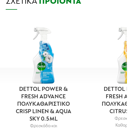
ΣΧΕΤΙΚΆ
ΠΡΟΪΌΝΤΑ
μαντηλάκι στα χέρια σας, χρησιμοποιήστε
τα Dettol Υγρά Μαντηλάκια Καθαρισμού.
DETTOL POWER &
DETTOL 
FRESH ADVANCE
FRESH 
ΠΟΛΥΚΑΘΑΡΙΣΤΙΚΟ
ΠΟΛΥΚΑΘ
CRISP LINEN & AQUA
CITRUS
SKY 0.5ML
Φρεσκά
Καθαρ
Φρεσκάδα και