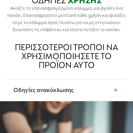
ΟΔΗΓΙΕΣ
ΧΡΗΣΗΣ
Ανοίξτε το επανασφραγιζόμενο κάλυμμα, και βγάλτε ένα
πανάκι. Επανασφραγίστε μετά από κάθε χρήση και φυλάξτε
τα με το κάλυμμα προς τα κάτω για να μη στεγνώσουν.
Σκουπίστε τις επιφάνειες και έπειτα πετάξτε το πανάκι.
ΠΕΡΙΣΣΌΤΕΡΟΙ ΤΡΌΠΟΙ ΝΑ
ΧΡΗΣΙΜΟΠΟΙΉΣΕΤΕ ΤΟ
ΠΡΟΪΌΝ ΑΥΤΌ
Οδηγίες ανακύκλωσης
Δεν είστε βέβαιοι τι να κάνετε με τα προϊόντα μας
όταν έχουν τελειώσει; Διαβάστε την ετικέτα του
προϊόντος για πληροφορίες ανακύκλωσης. Μαζί,
μπορούμε να προστατεύσουμε και να
δημιουργήσουμε έναν καθαρότερο κόσμο.