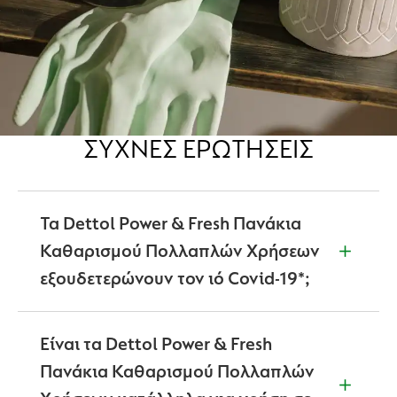
ΣΥΧΝΈΣ ΕΡΩΤΉΣΕΙΣ
Τα Dettol Power & Fresh Πανάκια
Καθαρισμού Πολλαπλών Χρήσεων
εξουδετερώνουν τον ιό Covid-19*;
Ναι. Αυτό το προϊόν έχει αποδειχθεί αποτελεσματικό
κατά του ιού Covid-19 (SARS-CoV-2) όταν
Είναι τα Dettol Power & Fresh
χρησιμοποιείται σύμφωνα με τις οδηγίες χρήσης.
Πανάκια Καθαρισμού Πολλαπλών