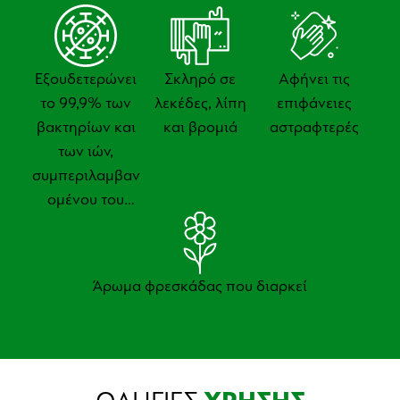
Εξουδετερώνει
Σκληρό σε
Αφήνει τις
το 99,9% των
λεκέδες, λίπη
επιφάνειες
βακτηρίων και
και βρομιά
αστραφτερές
των ιών,
συμπεριλαμβαν
ομένου του
SARS-CoV-2*
Άρωμα φρεσκάδας που διαρκεί