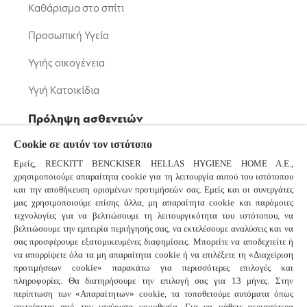
Καθάρισμα στο σπίτι
Προσωπική Υγεία
Υγιής οικογένεια
Υγιή Κατοικίδια
Πρόληψη ασθενειών
Cookie σε αυτόν τον ιστότοπο
Μικρόβια: Βακτήρια και Ιοί
Εμείς, RECKITT BENCKISER HELLAS HYGIENE HOME A.E.,
Κορονοϊός
χρησιμοποιούμε απαραίτητα cookie για τη λειτουργία αυτού του ιστότοπου
και την αποθήκευση ορισμένων προτιμήσεών σας. Εμείς και οι συνεργάτες
Κοινό Κρυολόγημα και Γρίπη
μας χρησιμοποιούμε επίσης άλλα, μη απαραίτητα cookie και παρόμοιες
τεχνολογίες για να βελτιώσουμε τη λειτουργικότητα του ιστότοπου, να
βελτιώσουμε την εμπειρία περιήγησής σας, να εκτελέσουμε αναλύσεις και να
Συχνές ερωτήσεις
σας προσφέρουμε εξατομικευμένες διαφημίσεις. Μπορείτε να αποδεχτείτε ή
να απορρίψετε όλα τα μη απαραίτητα cookie ή να επιλέξετε τη «Διαχείριση
προτιμήσεων cookie» παρακάτω για περισσότερες επιλογές και
πληροφορίες. Θα διατηρήσουμε την επιλογή σας για 13 μήνες. Στην
Συνδεθείτε μαζί μας
περίπτωση των «Απαραίτητων» cookie, τα τοποθετούμε αυτόματα όπως
επιτρέπεται από την ισχύουσα νομοθεσία. Για να μάθετε περισσότερα