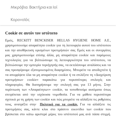
Μικρόβια: Βακτήρια και Ιοί
Κορονοϊός
Κοινό Κρυολόγημα και Γρίπη
Cookie σε αυτόν τον ιστότοπο
Εμείς, RECKITT BENCKISER HELLAS HYGIENE HOME A.E.,
χρησιμοποιούμε απαραίτητα cookie για τη λειτουργία αυτού του ιστότοπου
Συχνές ερωτήσεις
και την αποθήκευση ορισμένων προτιμήσεών σας. Εμείς και οι συνεργάτες
μας χρησιμοποιούμε επίσης άλλα, μη απαραίτητα cookie και παρόμοιες
τεχνολογίες για να βελτιώσουμε τη λειτουργικότητα του ιστότοπου, να
βελτιώσουμε την εμπειρία περιήγησής σας, να εκτελέσουμε αναλύσεις και να
Συνδεθείτε μαζί μας
σας προσφέρουμε εξατομικευμένες διαφημίσεις. Μπορείτε να αποδεχτείτε ή
να απορρίψετε όλα τα μη απαραίτητα cookie ή να επιλέξετε τη «Διαχείριση
προτιμήσεων cookie» παρακάτω για περισσότερες επιλογές και
πληροφορίες. Θα διατηρήσουμε την επιλογή σας για 13 μήνες. Στην
© 2025 Reckitt Benckiser - All Rights Reserved
περίπτωση των «Απαραίτητων» cookie, τα τοποθετούμε αυτόματα όπως
επιτρέπεται από την ισχύουσα νομοθεσία. Για να μάθετε περισσότερα
σχετικά με τη χρήση των cookie και πώς μπορείτε να αλλάξετε τις ρυθμίσεις
Επικοινωνήστε μαζί μας
τους, ανατρέξτε στην
Πολιτική για τα cookie.
Για να αλλάξετε τις
προτιμήσεις σας, κάντε κλικ στο πράσινο εικονίδιο των cookie που
Όροι και προυποθέσεις
βρίσκεται στο κάτω αριστερό μέρος του ιστότοπού μας ανά πάσα στιγμή.