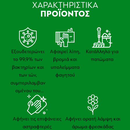
ΧΑΡΑΚΤΗΡΙΣΤΙΚΑ
ΠΡΟΪΟΝΤΟΣ
Εξουδετερώνει
Αφαιρεί λίπη,
Κατάλληλο για
το 99,9% των
βρoμιά και
πατώματα
βακτηρίων και
υπολείμματα
των ιών,
φαγητού
συμπεριλαμβαν
ομένου του
SARS-CoV-2
Αφήνει τις επιφάνειες
Αφήνει ορατή λάμψη και
αστραφτερές
άρωμα φρεσκάδας