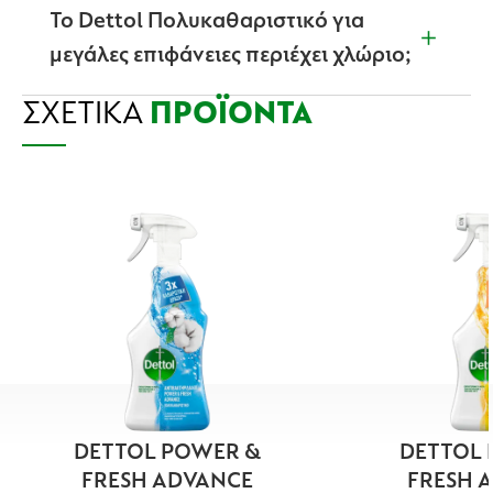
όπου παρασκευάζεται φαγητό, αλλά πρέπει να
Το Dettol Πολυκαθαριστικό για
ξεπλένεται μετά τη χρήση.
μεγάλες επιφάνειες περιέχει χλώριο;
ΣΧΕΤΙΚΆ
Όχι, το Dettol Πολυκαθαριστικό για μεγάλες
ΠΡΟΪΌΝΤΑ
επιφάνειες δεν περιέχει χλώριο.
DETTOL POWER &
DETTOL 
FRESH ADVANCE
FRESH 