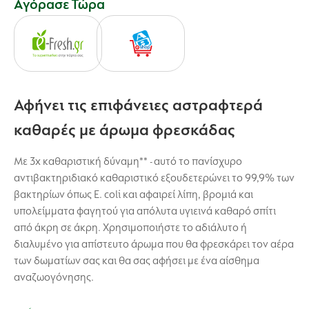
Αγόρασε Τώρα
Αφήνει τις επιφάνειες αστραφτερά
καθαρές με άρωμα φρεσκάδας
Με 3x καθαριστική δύναμη** - αυτό το πανίσχυρο
αντιβακτηριδιακό καθαριστικό εξουδετερώνει το 99,9% των
βακτηρίων όπως E. coli και αφαιρεί λίπη, βρoμιά και
υπολείμματα φαγητού για απόλυτα υγιεινά καθαρό σπίτι
από άκρη σε άκρη. Χρησιμοποιήστε το αδιάλυτο ή
διαλυμένο για απίστευτο άρωμα που θα φρεσκάρει τον αέρα
των δωματίων σας και θα σας αφήσει με ένα αίσθημα
αναζωογόνησης.