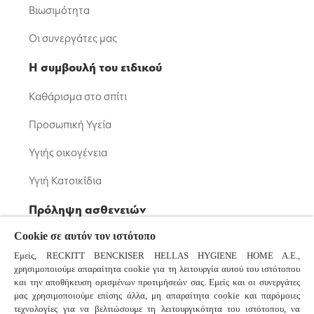
Βιωσιμότητα
Οι συνεργάτες μας
Η συμβουλή του ειδικού
Καθάρισμα στο σπίτι
Προσωπική Υγεία
Υγιής οικογένεια
Υγιή Κατοικίδια
Πρόληψη ασθενειών
Cookie σε αυτόν τον ιστότοπο
Μικρόβια: Βακτήρια και Ιοί
Εμείς, RECKITT BENCKISER HELLAS HYGIENE HOME A.E.,
Κορονοϊός
χρησιμοποιούμε απαραίτητα cookie για τη λειτουργία αυτού του ιστότοπου
και την αποθήκευση ορισμένων προτιμήσεών σας. Εμείς και οι συνεργάτες
Κοινό Κρυολόγημα και Γρίπη
μας χρησιμοποιούμε επίσης άλλα, μη απαραίτητα cookie και παρόμοιες
τεχνολογίες για να βελτιώσουμε τη λειτουργικότητα του ιστότοπου, να