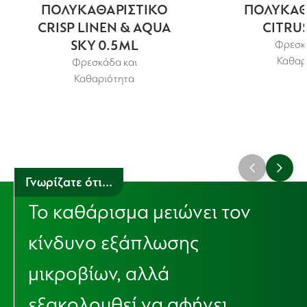
ΠΟΛΥΚΑΘΑΡΙΣΤΙΚΟ
ΠΟΛΥΚΑΘ
CRISP LINEN & AQUA
CITRUS
SKY 0.5ML
Φρεσκά
Καθαρ
Φρεσκάδα και
Καθαριότητα
Γνωρίζατε ότι...
Το καθάρισμα μειώνει τον
κίνδυνο εξάπλωσης
μικροβίων, αλλά
εξακολουθεί να αφήνει