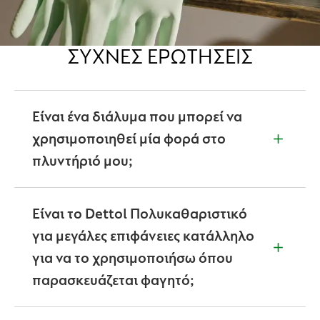
ΣΥΧΝΈΣ ΕΡΩΤΉΣΕΙΣ
Είναι ένα διάλυμα που μπορεί να
χρησιμοποιηθεί μία φορά στο
πλυντήριό μου;
Ναι, είναι απόλυτα κατάλληλο για να το
χρησιμοποιήσετε σε πάγκους εργασίας, κουζίνας και
Είναι το Dettol Πολυκαθαριστικό
τραπέζια. Μάθετε περισσότερα γι’ αυτό παραπάνω.
για μεγάλες επιφάνειες κατάλληλο
για να το χρησιμοποιήσω όπου
παρασκευάζεται φαγητό;
Ναι, είναι απολύτως κατάλληλο να χρησιμοποιηθεί