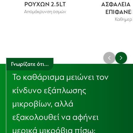
ΡΟΥΧΩΝ 2.5LT
ΑΣΦΑΛΕΙΑ Σ
ΕΠΙΦΑΝΕΙ
Απομάκρυνση οσμών
Καθημερι
Γνωρίζατε ότι...
Το καθάρισμα μειώνει τον
κίνδυνο εξάπλωσης
μικροβίων, αλλά
εξακολουθεί να αφήνει
μερικά μικρόβια πίσω;