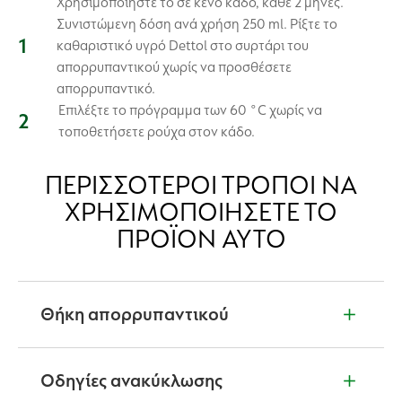
Χρησιμοποιήστε το σε κενό κάδο, κάθε 2 μήνες.
Συνιστώμενη δόση ανά χρήση 250 ml. Ρίξτε το
καθαριστικό υγρό Dettol στo συρτάρι του
απορρυπαντικού χωρίς να προσθέσετε
απορρυπαντικό.
Επιλέξτε το πρόγραμμα των 60 °C χωρίς να
τοποθετήσετε ρούχα στον κάδο.
ΠΕΡΙΣΣΌΤΕΡΟΙ ΤΡΌΠΟΙ ΝΑ
ΧΡΗΣΙΜΟΠΟΙΉΣΕΤΕ ΤΟ
ΠΡΟΪΌΝ ΑΥΤΌ
Θήκη απορρυπαντικού
Συρτάρι απορρυπαντικού, γυάλινη πόρτα και
λάστιχα: Αραιώστε μία κουταλιά της σούπας
Οδηγίες ανακύκλωσης
(15 ml) σε 200 ml νερό. Χρησιμοποιήστε ενα