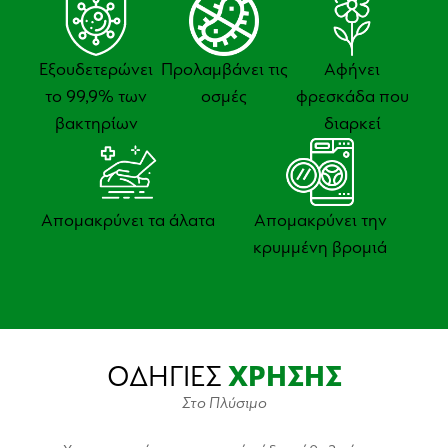
Εξουδετερώνει
Προλαμβάνει τις
Αφήνει
το 99,9% των
οσμές
φρεσκάδα που
βακτηρίων
διαρκεί
Απομακρύνει τα άλατα
Απομακρύνει την
κρυμμένη βρομιά
ΟΔΗΓΙΕΣ
ΧΡΗΣΗΣ
Στο Πλύσιμο