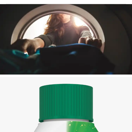
σφουγγάρι για τον καθαρισμό αυτών των
Δεν είστε βέβαιοι τι να κάνετε με τα προϊόντα μας
επιφανειών, έπειτα σκουπίστε με καθαρό
όταν έχουν τελειώσει; Διαβάστε την ετικέτα του
πανί.
Χρησιμοποιήστε γάντια.
προϊόντος για πληροφορίες ανακύκλωσης. Μαζί,
μπορούμε να προστατεύσουμε και να
Εσωτερικό Πλυντηρίου: Ρίξτε το υπόλοιπο
δημιουργήσουμε έναν καθαρότερο κόσμο.
υγρό από την φιάλη στη θήκη του
απορρυπαντικού. (Μη χρησιμοποιήσετε
απορρυπαντικό). Κάντε μια πλύση στους
60°C χωρίς ρούχα. Ίσως χρειαστεί να τρέξετε
και δεύτερο πρόγραμμα σε περίπτωση
παλαιού πλυντηρίου που δεν έχει καθαριστεί
ξανά.