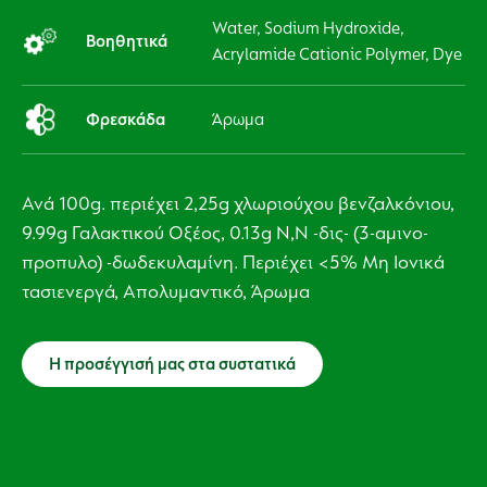
Water, Sodium Hydroxide,
Βοηθητικά
Acrylamide Cationic Polymer, Dye
Φρεσκάδα
Άρωμα
Ανά 100g. περιέχει 2,25g χλωριούχου βενζαλκόνιου,
9.99g Γαλακτικού Οξέος, 0.13g Ν,Ν -δις- (3-αμινο-
προπυλο) -δωδεκυλαμίνη. Περιέχει <5% Μη Ιονικά
τασιενεργά, Απολυμαντικό, Άρωμα
Η προσέγγισή μας στα συστατικά