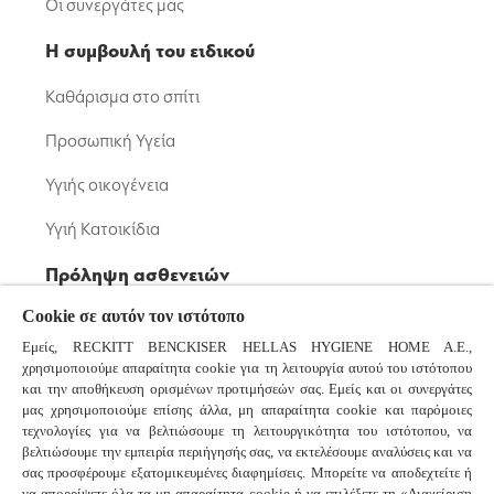
Οι συνεργάτες μας
Η συμβουλή του ειδικού
Καθάρισμα στο σπίτι
Προσωπική Υγεία
Υγιής οικογένεια
Υγιή Κατοικίδια
Πρόληψη ασθενειών
Cookie σε αυτόν τον ιστότοπο
Μικρόβια: Βακτήρια και Ιοί
Εμείς, RECKITT BENCKISER HELLAS HYGIENE HOME A.E.,
Κορονοϊός
χρησιμοποιούμε απαραίτητα cookie για τη λειτουργία αυτού του ιστότοπου
και την αποθήκευση ορισμένων προτιμήσεών σας. Εμείς και οι συνεργάτες
Κοινό Κρυολόγημα και Γρίπη
μας χρησιμοποιούμε επίσης άλλα, μη απαραίτητα cookie και παρόμοιες
τεχνολογίες για να βελτιώσουμε τη λειτουργικότητα του ιστότοπου, να
βελτιώσουμε την εμπειρία περιήγησής σας, να εκτελέσουμε αναλύσεις και να
Συχνές ερωτήσεις
σας προσφέρουμε εξατομικευμένες διαφημίσεις. Μπορείτε να αποδεχτείτε ή
να απορρίψετε όλα τα μη απαραίτητα cookie ή να επιλέξετε τη «Διαχείριση