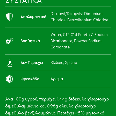
ΣΥΣΤΑΤΙΚΑ
Dicapryl/Dicapylyl Dimonium
Απολυμαντικό
Chloride, Benzalkonium Chloride
Water, C12-C14 Pareth 7, Sodium
Βοηθητικά
Bicarbonate, Powder Sodium
Carbonate
Δεν Περιέχει
Χλώριο, Χρώμα
Φρεσκάδα
Άρωμα
Ανά 100g υγρού, περιέχει 1,44g διδεκυλο χλωριούχο
διμεθυλαμμώνιο και 0,96g αλκυλο χλωριούχο
διμεθυλο βενζυλαμμώνιο. Περιέχει <5% μη ιονικά