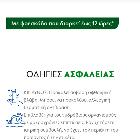
Με φρεσκάδα που διαρκεί έως 12 ώρες*
Αυτό το πανίσχυρο καθαριστικό εξουδετερώνει τα βακτήρια
που προκαλούν οσμές στην πηγή τους για να εξασφαλίσει
ότι τα ρούχα μένουν καθαρά, με άρωμα φρεσκάδας.
ΟΔΗΓΙΕΣ
ΑΣΦΑΛΕΙΑΣ
ΚΙΝΔΥΝΟΣ. Προκαλεί σοβαρή οφθαλμική
βλάβη. Μπορεί να προκαλέσει αλλεργική
δερματική αντίδραση.
Επιβλαβές για τους υδρόβιους οργανισμούς
με μακροχρόνιες επιπτώσεις. Εάν ζητήσετε
ιατρική συμβουλή, να έχετε τον περιέκτη του
προϊόντος ή την ετικέτα.