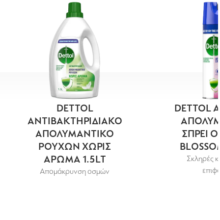
DETTOL
DETTOL A
ΑΝΤΙΒΑΚΤΗΡΙΔΙΑΚΟ
ΑΠΟΛΥΜ
ΑΠΟΛΥΜΑΝΤΙΚΟ
ΣΠΡΕΙ 
ΡΟΥΧΩΝ ΧΩΡΙΣ
BLOSSO
ΑΡΩΜΑ 1.5LT
Σκληρές κ
επιφά
Απομάκρυνση οσμών