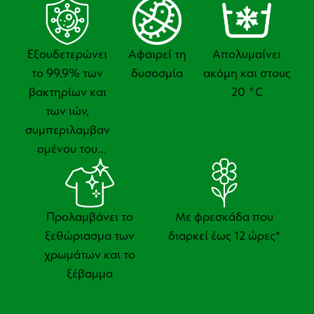
Εξουδετερώνει
Αφαιρεί τη
Απολυμαίνει
το 99,9% των
δυσοσμία
ακόμη και στους
βακτηρίων και
20 °C
των ιών,
συμπεριλαμβαν
ομένου του
SARS-CoV-2
Προλαμβάνει το
Με φρεσκάδα που
ξεθώριασμα των
διαρκεί έως 12 ώρες*
χρωμάτων και το
ξέβαμμα