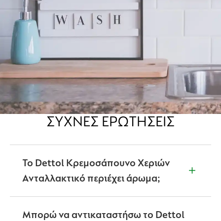
ΣΥΧΝΈΣ ΕΡΩΤΉΣΕΙΣ
Το Dettol Κρεμοσάπουνο Χεριών
Ανταλλακτικό περιέχει άρωμα;
Ναι,απολαύστε το Dettol Κρεμοσάπουνο Χεριών
Ανταλλακτικό 750ml στα παρακάτω αρώματα:
Μπορώ να αντικαταστήσω το Dettol