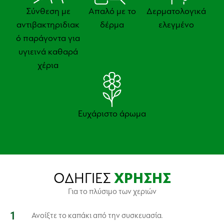
Σύνθεση με
Απαλό με το
Δερματολογικά
αντιβακτηριδιακ
δέρμα
ελεγμένο
ό παράγοντα για
υγιεινά καθαρά
χέρια
Ευχάριστο άρωμα
ΟΔΗΓΙΕΣ
ΧΡΗΣΗΣ
Για το πλύσιμο των χεριών
Ανοίξτε το καπάκι από την συσκευασία.