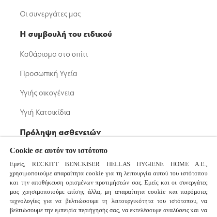
Οι συνεργάτες μας
Η συμβουλή του ειδικού
Καθάρισμα στο σπίτι
Προσωπική Υγεία
Υγιής οικογένεια
Υγιή Κατοικίδια
Πρόληψη ασθενειών
Cookie σε αυτόν τον ιστότοπο
Μικρόβια: Βακτήρια και Ιοί
Εμείς, RECKITT BENCKISER HELLAS HYGIENE HOME A.E.,
Κορονοϊός
χρησιμοποιούμε απαραίτητα cookie για τη λειτουργία αυτού του ιστότοπου
και την αποθήκευση ορισμένων προτιμήσεών σας. Εμείς και οι συνεργάτες
Κοινό Κρυολόγημα και Γρίπη
μας χρησιμοποιούμε επίσης άλλα, μη απαραίτητα cookie και παρόμοιες
τεχνολογίες για να βελτιώσουμε τη λειτουργικότητα του ιστότοπου, να
βελτιώσουμε την εμπειρία περιήγησής σας, να εκτελέσουμε αναλύσεις και να
Συχνές ερωτήσεις