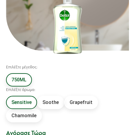
Επιλέξτε μέγεθος:
750ML
Επιλέξτε άρωμα:
Sensitive
Soothe
Grapefruit
Chamomile
Αγόρασε Τώρα