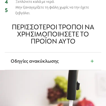
Ξεπλύνετε καλά με νερό.
Μην ξαναγεμίζετε τη φιάλη χωρίς να την έχετε
ξεβγάλει.
ΠΕΡΙΣΣΌΤΕΡΟΙ ΤΡΌΠΟΙ ΝΑ
ΧΡΗΣΙΜΟΠΟΙΉΣΕΤΕ ΤΟ
ΠΡΟΪΌΝ ΑΥΤΌ
Οδηγίες ανακύκλωσης
Δεν είστε βέβαιοι τι να κάνετε με τα προϊόντα μας
όταν έχουν τελειώσει; Διαβάστε την ετικέτα του
προϊόντος για πληροφορίες ανακύκλωσης. Μαζί,
μπορούμε να προστατεύσουμε και να
δημιουργήσουμε έναν καθαρότερο κόσμο.