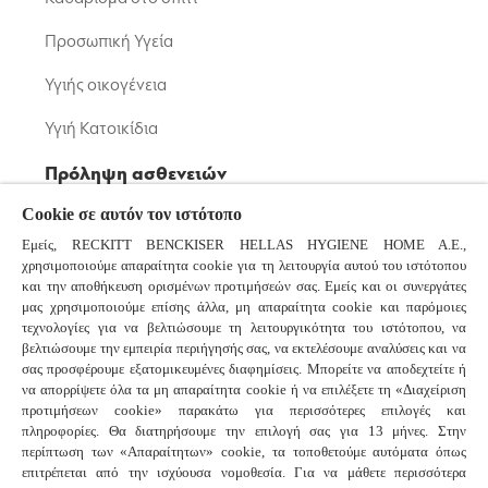
Προσωπική Υγεία
Υγιής οικογένεια
Υγιή Κατοικίδια
Πρόληψη ασθενειών
Cookie σε αυτόν τον ιστότοπο
Μικρόβια: Βακτήρια και Ιοί
Εμείς, RECKITT BENCKISER HELLAS HYGIENE HOME A.E.,
Κορονοϊός
χρησιμοποιούμε απαραίτητα cookie για τη λειτουργία αυτού του ιστότοπου
και την αποθήκευση ορισμένων προτιμήσεών σας. Εμείς και οι συνεργάτες
Κοινό Κρυολόγημα και Γρίπη
μας χρησιμοποιούμε επίσης άλλα, μη απαραίτητα cookie και παρόμοιες
τεχνολογίες για να βελτιώσουμε τη λειτουργικότητα του ιστότοπου, να
βελτιώσουμε την εμπειρία περιήγησής σας, να εκτελέσουμε αναλύσεις και να
Συχνές ερωτήσεις
σας προσφέρουμε εξατομικευμένες διαφημίσεις. Μπορείτε να αποδεχτείτε ή
να απορρίψετε όλα τα μη απαραίτητα cookie ή να επιλέξετε τη «Διαχείριση
προτιμήσεων cookie» παρακάτω για περισσότερες επιλογές και
πληροφορίες. Θα διατηρήσουμε την επιλογή σας για 13 μήνες. Στην
Συνδεθείτε μαζί μας
περίπτωση των «Απαραίτητων» cookie, τα τοποθετούμε αυτόματα όπως
επιτρέπεται από την ισχύουσα νομοθεσία. Για να μάθετε περισσότερα