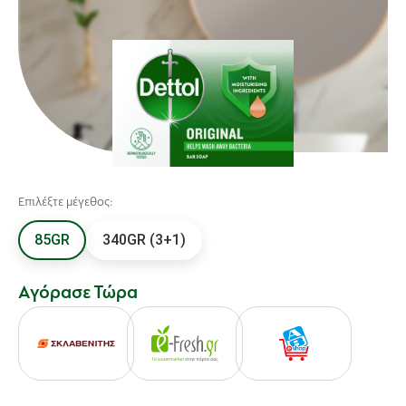
Επιλέξτε μέγεθος:
85GR
340GR (3+1)
Αγόρασε Τώρα