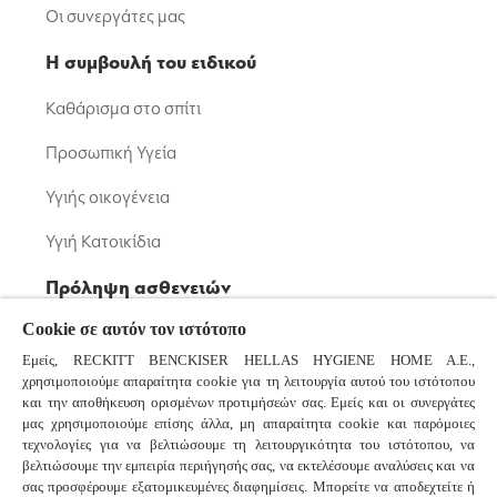
Οι συνεργάτες μας
Η συμβουλή του ειδικού
Καθάρισμα στο σπίτι
Προσωπική Υγεία
Υγιής οικογένεια
Υγιή Κατοικίδια
Πρόληψη ασθενειών
Cookie σε αυτόν τον ιστότοπο
Μικρόβια: Βακτήρια και Ιοί
Εμείς, RECKITT BENCKISER HELLAS HYGIENE HOME A.E.,
Κορονοϊός
χρησιμοποιούμε απαραίτητα cookie για τη λειτουργία αυτού του ιστότοπου
και την αποθήκευση ορισμένων προτιμήσεών σας. Εμείς και οι συνεργάτες
Κοινό Κρυολόγημα και Γρίπη
μας χρησιμοποιούμε επίσης άλλα, μη απαραίτητα cookie και παρόμοιες
τεχνολογίες για να βελτιώσουμε τη λειτουργικότητα του ιστότοπου, να
βελτιώσουμε την εμπειρία περιήγησής σας, να εκτελέσουμε αναλύσεις και να
Συχνές ερωτήσεις
σας προσφέρουμε εξατομικευμένες διαφημίσεις. Μπορείτε να αποδεχτείτε ή