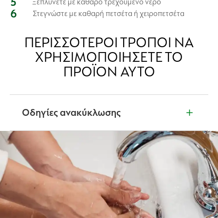
Ξεπλύνετε με καθαρό τρεχούμενο νερό
Στεγνώστε με καθαρή πετσέτα ή χειροπετσέτα
ΠΕΡΙΣΣΌΤΕΡΟΙ ΤΡΌΠΟΙ ΝΑ
ΧΡΗΣΙΜΟΠΟΙΉΣΕΤΕ ΤΟ
ΠΡΟΪΌΝ ΑΥΤΌ
Οδηγίες ανακύκλωσης
Δεν είστε βέβαιοι τι να κάνετε με τα προϊόντα μας
όταν έχουν τελειώσει; Διαβάστε την ετικέτα του
προϊόντος για πληροφορίες ανακύκλωσης. Μαζί,
μπορούμε να προστατεύσουμε και να
δημιουργήσουμε έναν καθαρότερο κόσμο.