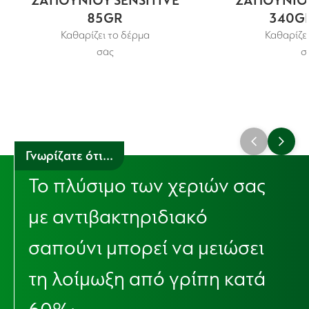
ΣΑΠΟΥΝΙΟΥ SENSITIVE
ΣΑΠΟΥΝΙΟΥ
85GR
340GR
Καθαρίζει το δέρμα
Καθαρίζει
σας
σ
Γνωρίζατε ότι...
Το πλύσιμο των χεριών σας
με αντιβακτηριδιακό
σαπούνι μπορεί να μειώσει
τη λοίμωξη από γρίπη κατά