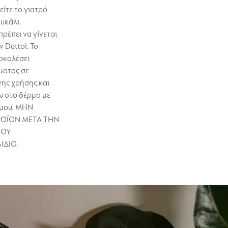
ίτε το γιατρό
ουκάλι.
ρέπει να γίνεται
 Dettol. Το
οκαλέσει
ματος σε
ης χρήσης και
ω στο δέρμα με
σμου. ΜΗΝ
ΡΟΪΌΝ ΜΕΤΑ ΤΗΝ
ΠΟΥ
ΙΔΙΟ.