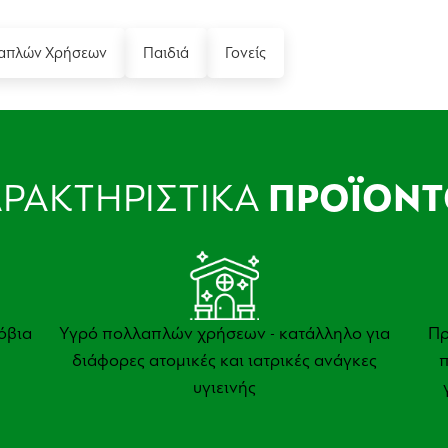
απλών Χρήσεων
Παιδιά
Γονείς
ΡΑΚΤΗΡΙΣΤΙΚΑ
ΠΡΟΪΟΝΤ
όβια
Υγρό πολλαπλών χρήσεων - κατάλληλο για
Πρ
διάφορες ατομικές και ιατρικές ανάγκες
π
υγιεινής