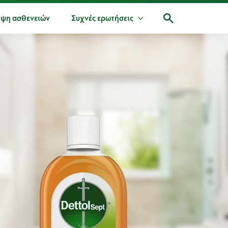
ψη ασθενειών
Συχνές ερωτήσεις
Περισσότερα Συχνές ερω