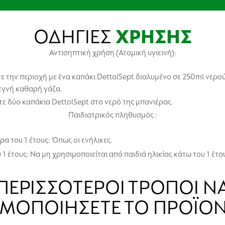
ΟΔΗΓΙΕΣ
ΧΡΗΣΗΣ
Αντισηπτική χρήση (Ατομική υγιεινή):
τε την περιοχή με ένα καπάκι DettolSept διαλυμένο σε 250ml νερού
εγνή καθαρή γάζα.
ε δύο καπάκια DettolSept στο νερό της μπανιέρας.
Παιδιατρικός πληθυσμός :
α του 1 έτους: Όπως οι ενήλικες.
 1 έτους: Να μη χρησιμοποιείται από παιδιά ηλικίας κάτω του 1 έτο
ΠΕΡΙΣΣΌΤΕΡΟΙ ΤΡΌΠΟΙ Ν
ΙΜΟΠΟΙΉΣΕΤΕ ΤΟ ΠΡΟΪΌΝ