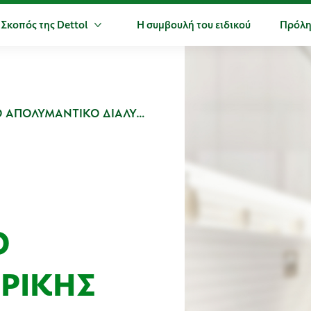
 Σκοπός της Dettol
Η συμβουλή του ειδικού
Πρόλη
ερα Προϊόντα
Περισσότερα Ο Σκοπός της Dettol
DETTOLSEPT ΑΝΤΙΣΗΠΤΙΚΟ ΑΠΟΛΥΜΑΝΤΙΚΟ ΔΙΑΛΥΜΑ ΕΞΩΤΕΡΙΚΗΣ ΧΡΗΣΗΣ
Ο
ΕΡΙΚΗΣ