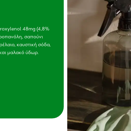
oroxylenol 48mg (4,8%
οπροπανόλη, σαπούνι
ρέλαιο, καυστική σόδα,
και μαλακό ύδωρ.