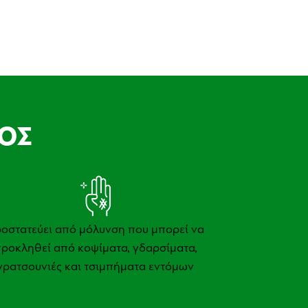
ΟΣ
οστατεύει από μόλυνση που μπορεί να
ροκληθεί από κοψίματα, γδαρσίματα,
γρατσουνιές και τσιμπήματα εντόμων