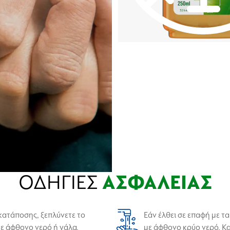
ΟΔΗΓΙΕΣ
ΑΣΦΑΛΕΙΑΣ
κατάποσης, ξεπλύνετε το
Εάν έλθει σε επαφή με τα
τε άφθονο νερό ή γάλα.
με άφθονο κρύο νερό. Κα