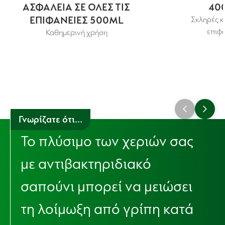
ΑΣΦΑΛΕΙΑ ΣΕ ΟΛΕΣ ΤΙΣ
40
ΕΠΙΦΑΝΕΙΕΣ 500ML
Σκληρές κ
επιφά
Καθημερινή χρήση
Γνωρίζατε ότι...
Το πλύσιμο των χεριών σας
με αντιβακτηριδιακό
σαπούνι μπορεί να μειώσει
τη λοίμωξη από γρίπη κατά