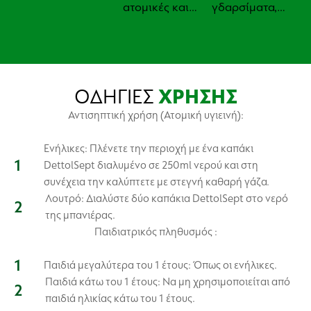
ατομικές και
γδαρσίματα,
ιατρικές
γρατσουνιές και
ανάγκες
τσιμπήματα
υγιεινής
εντόμων
ΟΔΗΓΙΕΣ
ΧΡΗΣΗΣ
Αντισηπτική χρήση (Ατομική υγιεινή):
Ενήλικες: Πλένετε την περιοχή με ένα καπάκι
DettolSept διαλυμένο σε 250ml νερού και στη
συνέχεια την καλύπτετε με στεγνή καθαρή γάζα.
Λουτρό: Διαλύστε δύο καπάκια DettolSept στο νερό
της μπανιέρας.
Παιδιατρικός πληθυσμός :
Παιδιά μεγαλύτερα του 1 έτους: Όπως οι ενήλικες.
Παιδιά κάτω του 1 έτους: Να μη χρησιμοποιείται από
παιδιά ηλικίας κάτω του 1 έτους.