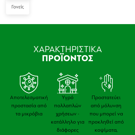
Γονείς
ΧΑΡΑΚΤΗΡΙΣΤΙΚΑ
ΠΡΟΪΟΝΤΟΣ
Αποτελεσματική
Υγρό
Προστατεύει
προστασία από
πολλαπλών
από μόλυνση
τα μικρόβια
χρήσεων -
που μπορεί να
κατάλληλο για
προκληθεί από
διάφορες
κοψίματα,