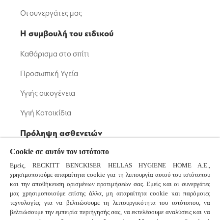
Οι συνεργάτες μας
Η συμβουλή του ειδικού
Καθάρισμα στο σπίτι
Προσωπική Υγεία
Υγιής οικογένεια
Υγιή Κατοικίδια
Πρόληψη ασθενειών
Cookie σε αυτόν τον ιστότοπο
Μικρόβια: Βακτήρια και Ιοί
Εμείς, RECKITT BENCKISER HELLAS HYGIENE HOME A.E.,
Κορονοϊός
χρησιμοποιούμε απαραίτητα cookie για τη λειτουργία αυτού του ιστότοπου
και την αποθήκευση ορισμένων προτιμήσεών σας. Εμείς και οι συνεργάτες
Κοινό Κρυολόγημα και Γρίπη
μας χρησιμοποιούμε επίσης άλλα, μη απαραίτητα cookie και παρόμοιες
τεχνολογίες για να βελτιώσουμε τη λειτουργικότητα του ιστότοπου, να
βελτιώσουμε την εμπειρία περιήγησής σας, να εκτελέσουμε αναλύσεις και να
Συχνές ερωτήσεις