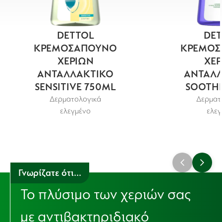
DETTOL
DET
ΚΡΕΜΟΣΑΠΟΥΝΟ
ΚΡΕΜΟΣ
ΧΕΡΙΩΝ
ΧΕΡ
ΑΝΤΑΛΛΑΚΤΙΚΟ
ΑΝΤΑΛΛ
SENSITIVE 750ML
SOOTHE
Δερματολογικά
Δερματ
ελεγμένο
ελεγ
Γνωρίζατε ότι...
Το πλύσιμο των χεριών σας
με αντιβακτηριδιακό