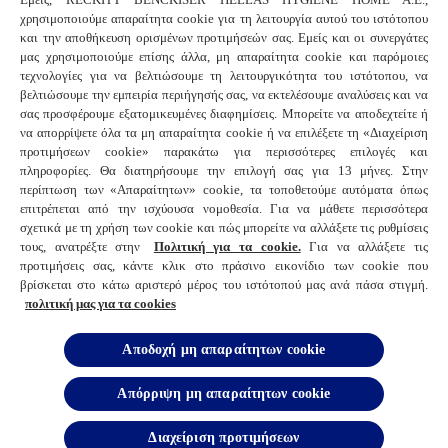
Κορονοϊός
χρησιμοποιούμε απαραίτητα cookie για τη λειτουργία αυτού του ιστότοπου
και την αποθήκευση ορισμένων προτιμήσεών σας. Εμείς και οι συνεργάτες
Κοινό Κρυολόγημα και Γρίπη
μας χρησιμοποιούμε επίσης άλλα, μη απαραίτητα cookie και παρόμοιες
τεχνολογίες για να βελτιώσουμε τη λειτουργικότητα του ιστότοπου, να
βελτιώσουμε την εμπειρία περιήγησής σας, να εκτελέσουμε αναλύσεις και να
Συχνές ερωτήσεις
σας προσφέρουμε εξατομικευμένες διαφημίσεις. Μπορείτε να αποδεχτείτε ή
να απορρίψετε όλα τα μη απαραίτητα cookie ή να επιλέξετε τη «Διαχείριση
προτιμήσεων cookie» παρακάτω για περισσότερες επιλογές και
πληροφορίες. Θα διατηρήσουμε την επιλογή σας για 13 μήνες. Στην
Συνδεθείτε μαζί μας
περίπτωση των «Απαραίτητων» cookie, τα τοποθετούμε αυτόματα όπως
επιτρέπεται από την ισχύουσα νομοθεσία. Για να μάθετε περισσότερα
σχετικά με τη χρήση των cookie και πώς μπορείτε να αλλάξετε τις ρυθμίσεις
© 2025 Reckitt Benckiser - All Rights Reserved
τους, ανατρέξτε στην
Πολιτική για τα cookie.
Για να αλλάξετε τις
προτιμήσεις σας, κάντε κλικ στο πράσινο εικονίδιο των cookie που
Επικοινωνήστε μαζί μας
βρίσκεται στο κάτω αριστερό μέρος του ιστότοπού μας ανά πάσα στιγμή.
πολιτική μας για τα cookies
Όροι και προυποθέσεις
Αποδοχή μη απαραίτητων cookie
Πολιτική Απορρήτου
Απόρριψη μη απαραίτητων cookie
Cookies
Χάρτης Ιστότοπου
Διαχείριση προτιμήσεων