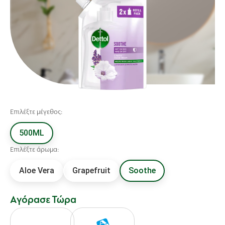
Επιλέξτε μέγεθος:
500ML
Επιλέξτε άρωμα:
Aloe Vera
Grapefruit
Soothe
Αγόρασε Τώρα