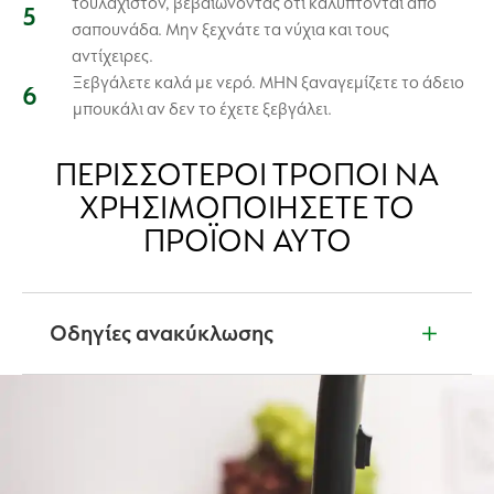
τουλάχιστον, βεβαιώνοντας ότι καλύπτονται από
σαπουνάδα. Μην ξεχνάτε τα νύχια και τους
αντίχειρες.
Ξεβγάλετε καλά με νερό. ΜΗΝ ξαναγεμίζετε το άδειο
μπουκάλι αν δεν το έχετε ξεβγάλει.
ΠΕΡΙΣΣΌΤΕΡΟΙ ΤΡΌΠΟΙ ΝΑ
ΧΡΗΣΙΜΟΠΟΙΉΣΕΤΕ ΤΟ
ΠΡΟΪΌΝ ΑΥΤΌ
Οδηγίες ανακύκλωσης
Δεν είστε βέβαιοι τι να κάνετε με τα προϊόντα μας
όταν έχουν τελειώσει; Διαβάστε την ετικέτα του
προϊόντος για πληροφορίες ανακύκλωσης. Μαζί,
μπορούμε να προστατεύσουμε και να
δημιουργήσουμε έναν καθαρότερο κόσμο.