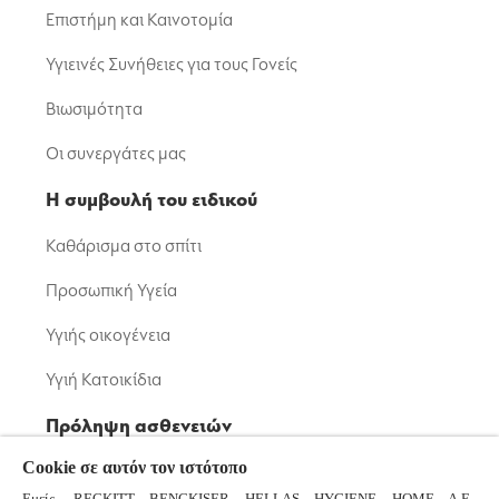
Επιστήμη και Καινοτομία
Υγιεινές Συνήθειες για τους Γονείς
Βιωσιμότητα
Οι συνεργάτες μας
Η συμβουλή του ειδικού
Καθάρισμα στο σπίτι
Προσωπική Υγεία
Υγιής οικογένεια
Υγιή Κατοικίδια
Πρόληψη ασθενειών
Cookie σε αυτόν τον ιστότοπο
Μικρόβια: Βακτήρια και Ιοί
Εμείς, RECKITT BENCKISER HELLAS HYGIENE HOME A.E.,