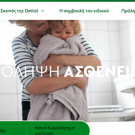
 Σκοπός της Dettol
Η συμβουλή του ειδικού
Πρόλη
ερα Προϊόντα
Περισσότερα Ο Σκοπός της Dettol
ΡΟΛΗΨΗ
ΑΣΘΕΝΕΙ
Κοινό Κρυολόγημα
ϊός
και Γρίπη