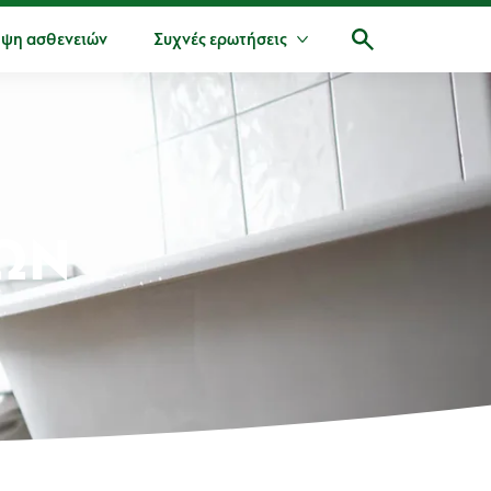
ψη ασθενειών
Συχνές ερωτήσεις
Περισσότερα Συχνές ερω
ΩΝ