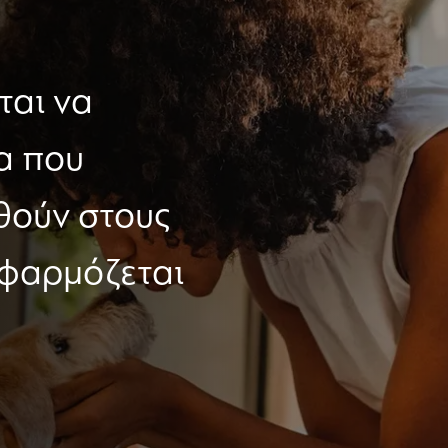
ται να
α που
θούν στους
εφαρμόζεται