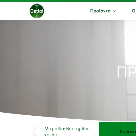
Προϊόντα
Ο
Περισσότ
Π
Μικρόβια: Βακτηρίδια
Κορονο
και Ιοί