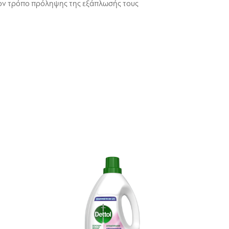
ον τρόπο πρόληψης της εξάπλωσής τους