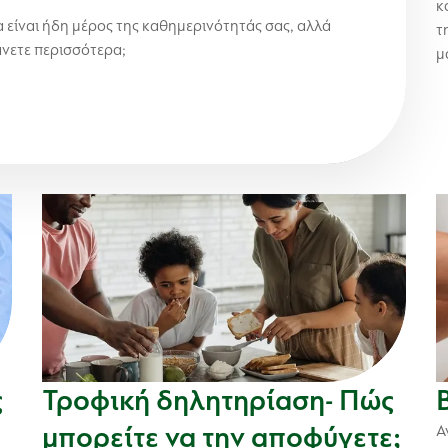
κ
 είναι ήδη μέρος της καθημερινότητάς σας, αλλά
τ
άνετε περισσότερα;
μ
ς
Τροφική δηλητηρίαση- Πώς
μπορείτε να την αποφύγετε;
Α