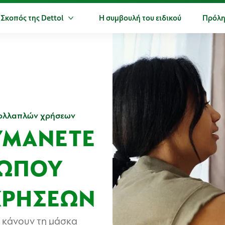
 Σκοπός της Dettol
Η συμβουλή του ειδικού
Πρόλη
ερα Προϊόντα
Περισσότερα Ο Σκοπός της Dettol
πολλαπλών χρήσεων
ΥΜΆΝΕΤΕ
ΣΏΠΟΥ
ΧΡΉΣΕΩΝ
 κάνουν τη μάσκα