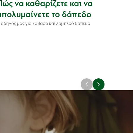
Πώς να καθαρίζετε και να
Υγιει
απολυμαίνετε το δάπεδο
ταξί
 οδηγός μας για καθαρό και λαμπερό δάπεδο
Μάθετε πώ
θα παραμε
διακοπές