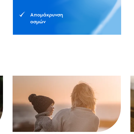
Απομάκρυνση
οσμών