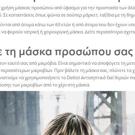
η χρήση μάσκας προσώπου από ύφασμα για την προστασία των άλλ
. Σε καταστάσεις όπως ψώνια σε σούπερ μάρκετ, ταξίδια με τη δη
ύνται από άτομα κάτω των 65 ετών ή από άτομα που δεν έχουν υπ
 να φορούν ιατρική ή χειρουργική μάσκα. Δείτε περισσότερα σχετ
ε τη μάσκα προσώπου σας
ον εαυτό σας από μικρόβια. Είναι σημαντικό να αποφύγετε τη μετ
ερισσότερων μικροβίων. Πριν βάλετε τη μάσκα σας, πλύνετε τα χέ
υνιστούμε να χρησιμοποιήσετε το Dettol Αντισηπτικό Gel Χεριών 
δοσης των μικροβίων από το χέρι στη μάσκα.