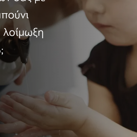
απούνι
η λοίμωξη
;