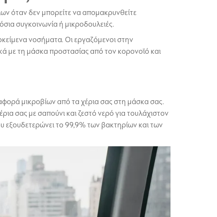
ων όταν δεν μπορείτε να απομακρυνθείτε
μόσια συγκοινωνία ή μικροδουλειές.
οκείμενα νοσήματα. Οι εργαζόμενοι στην
ικά με τη μάσκα προστασίας από τον κορονοϊό και
αφορά μικροβίων από τα χέρια σας στη μάσκα σας.
ρια σας με σαπούνι και ζεστό νερό για τουλάχιστον
που εξουδετερώνει το 99,9% των βακτηρίων και των