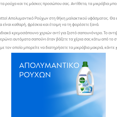
τα ρούχα και τις μάσκες προσώπου σας. Αντίθετα, τα μικρόβια μ
ettol Απολυμαντικό Ρούχων στη θήκη μαλακτικού υφάσματος. Θα 
είναι καθαρή, φρέσκια και έτοιμη να τη φορέσετε ξανά.
ριδιακό κρεμοσάπουνο χεριών αντί για ζεστό σαπουνόνερο. Το αντ
θερώνει αυτόματα σαπούνι όταν βάζετε τα χέρια σας κάτω από το σ
 με τον οποίο μπορείτε να διατηρήσετε τα μικρόβια μακριά, κάντε
ΑΠΟΛΥΜΑΝΤΙΚΌ
ΡΟΎΧΩΝ